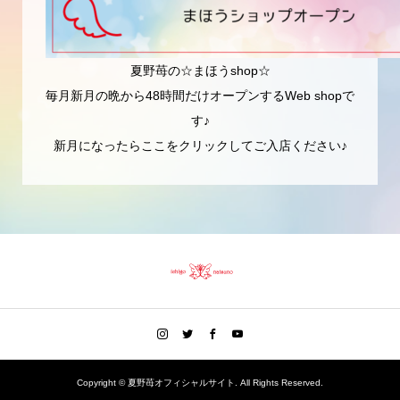
夏野苺の☆まほうshop☆
毎月新月の晩から48時間だけオープンするWeb shopで
す♪
新月になったらここをクリックしてご入店ください♪
Copyright ©
夏野苺オフィシャルサイト. All Rights Reserved.