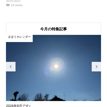
2014-2023
16 views
今月の特集記事
まほうカレンダー
ま


2026年8月です♪
20