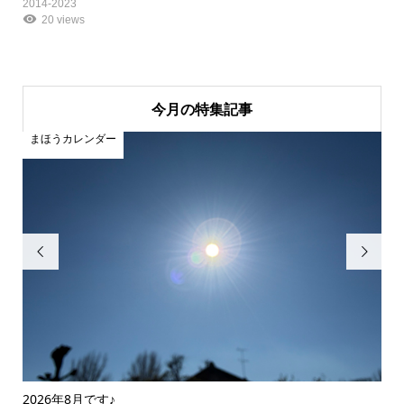
2014-2023
20 views
今月の特集記事
まほうカレンダー
ま


2026年8月です♪
20