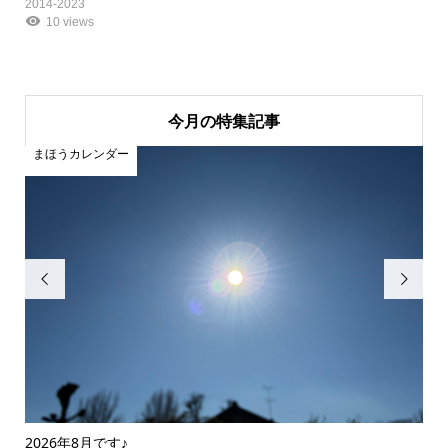
2014-2023
10 views
今月の特集記事
まほうカレンダー
ま


2026年8月です♪
20