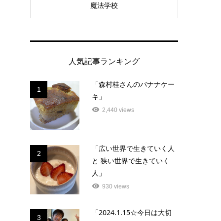
魔法学校
人気記事ランキング
「森村桂さんのバナナケー
1
キ」
2,440 views
「広い世界で生きていく人
2
と 狭い世界で生きていく
人」
930 views
「2024.1.15☆今日は大切
3