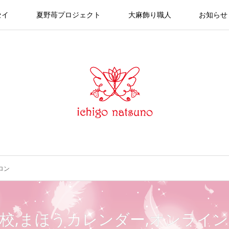
セイ
夏野苺プロジェクト
大麻飾り職人
お知らせ
ロン
校,まほうカレンダー,オンライ