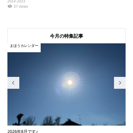
2014-2023
37 views
今月の特集記事
まほうカレンダー
ま


2026年8月です♪
20