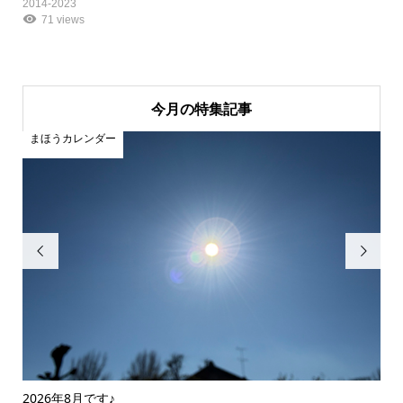
2014-2023
71 views
今月の特集記事
まほうカレンダー
ま


2026年8月です♪
20