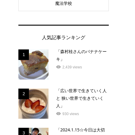
魔法学校
人気記事ランキング
「森村桂さんのバナナケー
1
キ」
2,439 views
「広い世界で生きていく人
2
と 狭い世界で生きていく
人」
930 views
「2024.1.15☆今日は大切
3