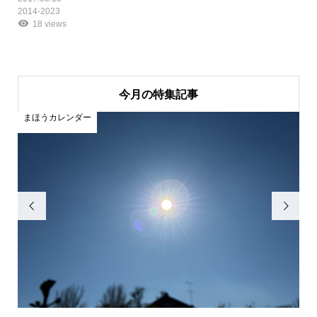
2014-2023
18 views
今月の特集記事
まほうカレンダー
ま

