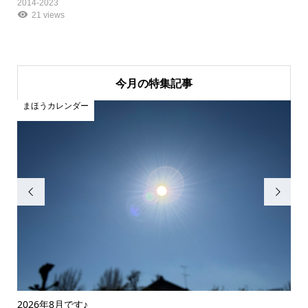
2014-2023
21 views
今月の特集記事
まほうカレンダー
ま


2026年8月です♪
20