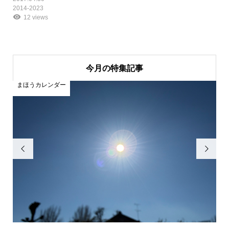
2014-2023
12 views
今月の特集記事
まほうカレンダー
ま

