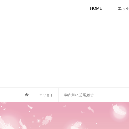
HOME
エッ
エッセイ
奉納,舞い,芝居,稽古