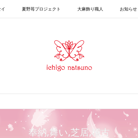
セイ
夏野苺プロジェクト
大麻飾り職人
お知らせ
奉納,舞い,芝居,稽古