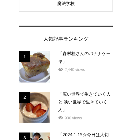
魔法学校
人気記事ランキング
「森村桂さんのバナナケー
1
キ」
2,440 views
「広い世界で生きていく人
2
と 狭い世界で生きていく
人」
930 views
「2024.1.15☆今日は大切
3