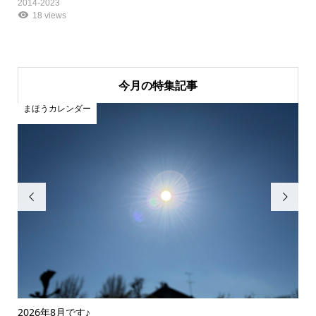
2014-2023
18 views
今月の特集記事
まほうカレンダー
ま


2026年8月です♪
20