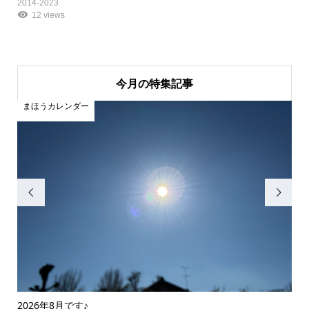
2014-2023
12 views
今月の特集記事
まほうカレンダー
ま


2026年8月です♪
20