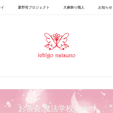
セイ
夏野苺プロジェクト
大麻飾り職人
お知らせ
お茶会,魔法学校,zoom