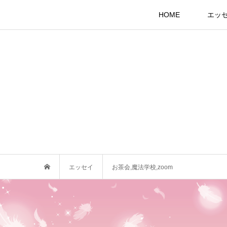
HOME
エッ
エッセイ
お茶会,魔法学校,zoom