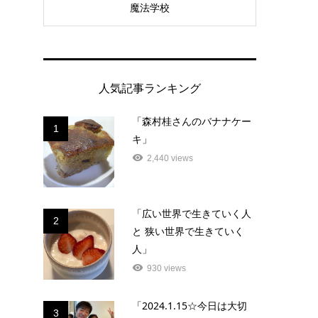
魔法学校
人気記事ランキング
「森村桂さんのバナナケー
1
キ」
2,440 views
「広い世界で生きていく人
2
と 狭い世界で生きていく
人」
930 views
「2024.1.15☆今日は大切
3