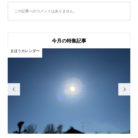
この記事へのコメントはありません。
今月の特集記事
まほうカレンダー
ま

