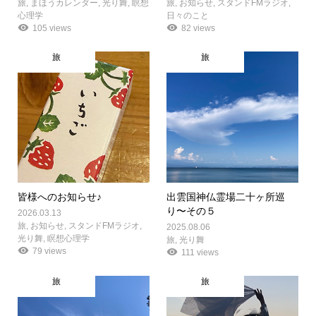
旅
,
まほうカレンダー
,
光り舞
,
瞑想
旅
,
お知らせ
,
スタンドFMラジオ
,
心理学
日々のこと
105 views
82 views
旅
旅
皆様へのお知らせ♪
出雲国神仏霊場二十ヶ所巡
り〜その５
2026.03.13
旅
,
お知らせ
,
スタンドFMラジオ
,
2025.08.06
光り舞
,
瞑想心理学
旅
,
光り舞
79 views
111 views
旅
旅