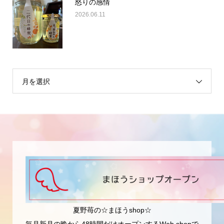
怒りの感情
2026.06.11
月を選択
夏野苺の☆まほうshop☆
毎月新月の晩から48時間だけオープンするWeb shopで