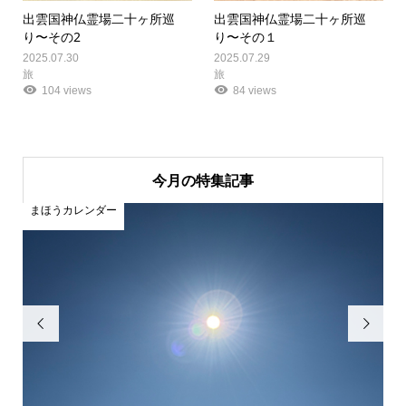
出雲国神仏霊場二十ヶ所巡
出雲国神仏霊場二十ヶ所巡
り〜その2
り〜その１
2025.07.30
2025.07.29
旅
旅
104 views
84 views
今月の特集記事
まほうカレンダー
ま

