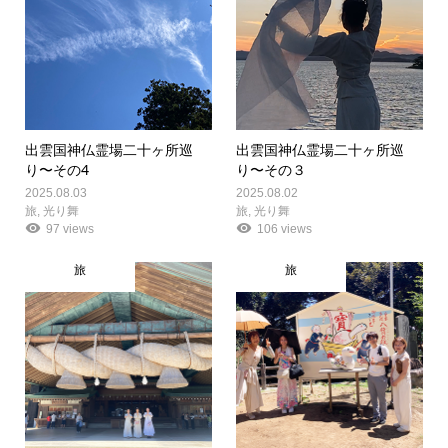
出雲国神仏霊場二十ヶ所巡
出雲国神仏霊場二十ヶ所巡
り〜その4
り〜その３
2025.08.03
2025.08.02
旅
,
光り舞
旅
,
光り舞
97 views
106 views
旅
旅