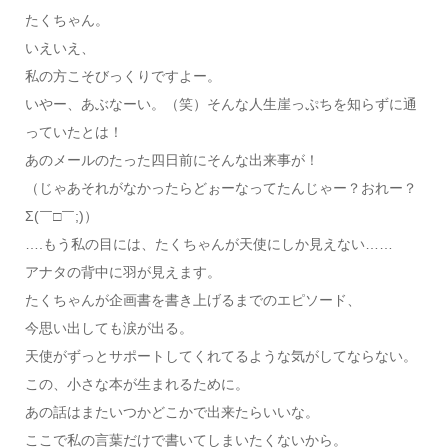
たくちゃん。
いえいえ、
私の方こそびっくりですよー。
いやー、あぶなーい。（笑）そんな人生崖っぷちを知らずに通
っていたとは！
あのメールのたった四日前にそんな出来事が！
（じゃあそれがなかったらどぉーなってたんじゃー？おれー？
Σ(￣□￣;)）
….もう私の目には、たくちゃんが天使にしか見えない……
アナタの背中に羽が見えます。
たくちゃんが企画書を書き上げるまでのエピソード、
今思い出しても涙が出る。
天使がずっとサポートしてくれてるような気がしてならない。
この、小さな本が生まれるために。
あの話はまたいつかどこかで出来たらいいな。
ここで私の言葉だけで書いてしまいたくないから。