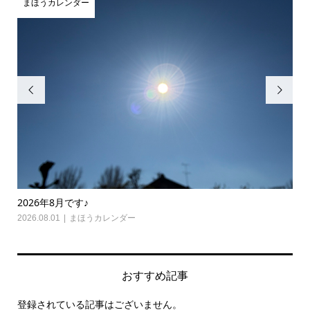
まほうカレンダー


2026年7月です♪
2026.07.01
まほうカレンダー
,
光り舞
,
瞑想心理学
おすすめ記事
登録されている記事はございません。