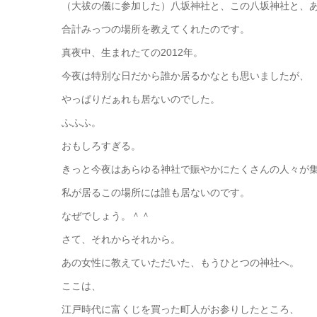
（大祓の儀に参加した）八坂神社と、この八坂神社と、
合計みっつの場所を教えてくれたのです。
真夜中、生まれたての2012年。
今夜は特別な日だから誰か居るかなとも思いましたが、
やっぱりだぁれも居ないのでした。
ふふふ。
おもしろすぎる。
きっと今夜はあらゆる神社で賑やかにたくさんの人々が
私が居るこの場所には誰も居ないのです。
なぜでしょう。＾＾
さて、それからそれから。
あの女性に教えていただいた、もうひとつの神社へ。
ここは、
江戸時代に富くじを買った町人がお参りしたところ、