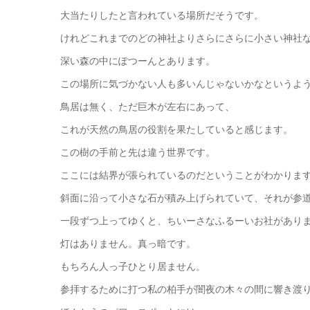
大当たりしたと言われている場所だそうです。
けれどこれまでのどの神社よりさらにさらに小さい神社
深い森の中にぽつーんとあります。
この場所に気づかない人も多いんじゃないかなというよ
鳥居は無く、ただ巨木が左右にあって、
これが天然の鳥居の役割を果たしていると感じます。
この樹の手前と先は違う世界です。
ここには結界が張られているのだということがわかりま
斜面に沿って小さな石が積み上げられていて、それが参
一段ずつ上ってゆくと、ちいーさなふるーいお社があり
灯はありません。真っ暗です。
もちろん人っ子ひとり居ません。
参拝するために打つ私の柏手が闇夜の木々の間に響き渡