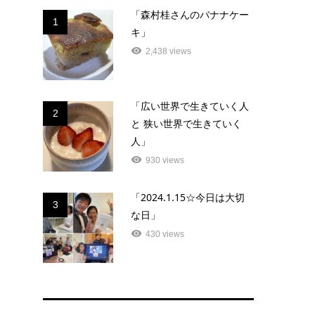
「森村桂さんのバナナケー
1
キ」
2,438 views
「広い世界で生きていく人
2
と 狭い世界で生きていく
人」
930 views
「2024.1.15☆今日は大切
3
な日」
430 views