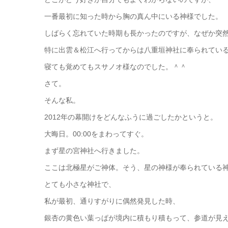
一番最初に知った時から胸の真ん中にいる神様でした。
しばらく忘れていた時期も長かったのですが、なぜか突然2
特に出雲＆松江へ行ってからは八重垣神社に奉られてい
寝ても覚めてもスサノオ様なのでした。＾＾
さて。
そんな私。
2012年の幕開けをどんなふうに過ごしたかというと。
大晦日。00:00をまわってすぐ。
まず星の宮神社へ行きました。
ここは北極星がご神体。そう、星の神様が奉られている
とても小さな神社で、
私が最初、通りすがりに偶然発見した時、
銀杏の黄色い葉っぱが境内に積もり積もって、参道が見