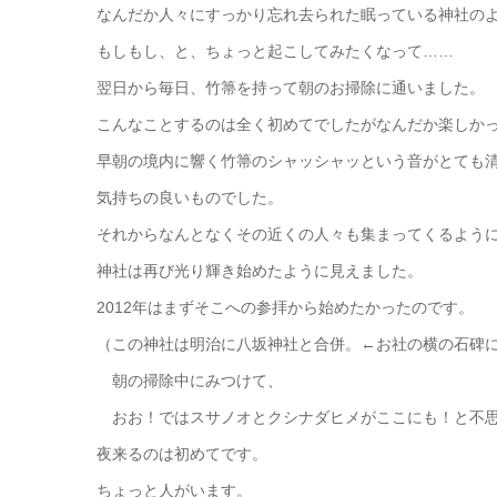
なんだか人々にすっかり忘れ去られた眠っている神社の
もしもし、と、ちょっと起こしてみたくなって……
翌日から毎日、竹箒を持って朝のお掃除に通いました。
こんなことするのは全く初めてでしたがなんだか楽しか
早朝の境内に響く竹箒のシャッシャッという音がとても
気持ちの良いものでした。
それからなんとなくその近くの人々も集まってくるよう
神社は再び光り輝き始めたように見えました。
2012年はまずそこへの参拝から始めたかったのです。
（この神社は明治に八坂神社と合併。←お社の横の石碑
朝の掃除中にみつけて、
おお！ではスサノオとクシナダヒメがここにも！と不思
夜来るのは初めてです。
ちょっと人がいます。