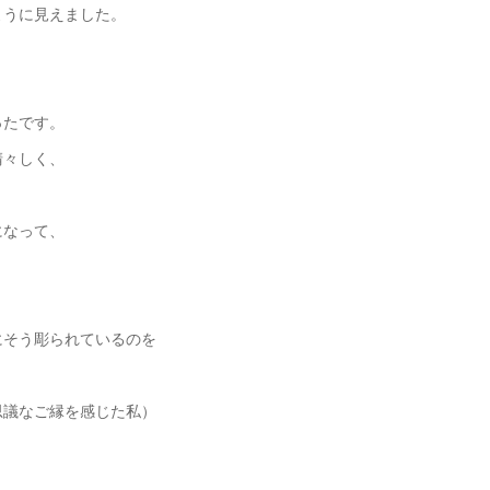
ように見えました。
ったです。
清々しく、
になって、
にそう彫られているのを
議なご縁を感じた私）