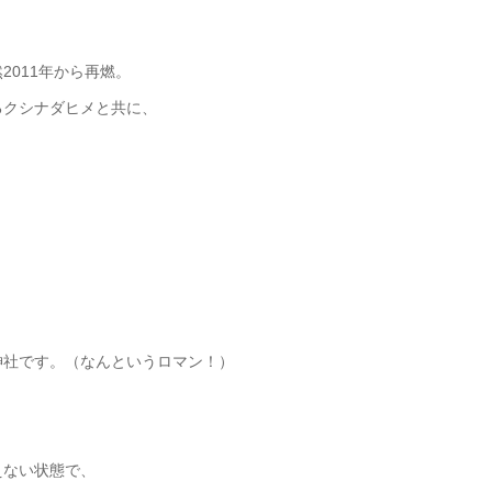
011年から再燃。
るクシナダヒメと共に、
神社です。（なんというロマン！）
えない状態で、