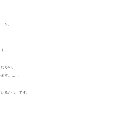
ターン。
ます。
したもの。
います………
ているかも、です。