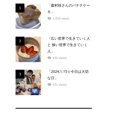
「森村桂さんのバナナケー
1
キ」
2,439 views
「広い世界で生きていく人
2
と 狭い世界で生きていく
人」
930 views
「2024.1.15☆今日は大切
3
な日」
431 views