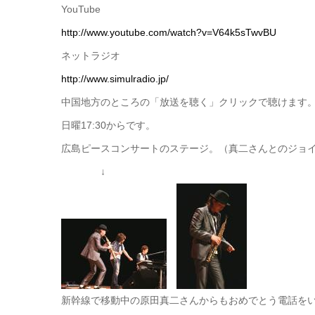
YouTube
http://www.youtube.com/watch?v=V64k5sTwvBU
ネットラジオ
http://www.simulradio.jp/
中国地方のところの「放送を聴く」クリックで聴けます
日曜17:30からです。
広島ピースコンサートのステージ。（真二さんとのジョ
↓
新幹線で移動中の原田真二さんからもおめでとう電話を