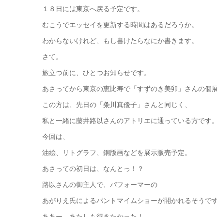
１８日には東京へ戻る予定です。
むこうでエッセイを更新する時間はあるだろうか。
わからないけれど、もし書けたらなにか書きます。
さて。
旅立つ前に、ひとつお知らせです。
あさってから東京の恵比寿で「すずのき美卯」さんの個
この方は、先日の「粂川真優子」さんと同じく、
私と一緒に藤井路以さんのアトリエに通っている方です
今回は、
油絵、リトグラフ、銅版画などを展示販売予定。
あさっての初日は、なんとっ！？
路以さんの御主人で、パフォーマーの
あがりえ氏によるパントマイムショーが開かれるそうで
ああー。あたしも行きたかった！