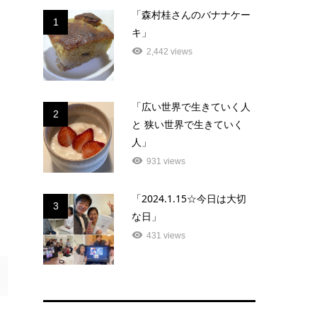
「森村桂さんのバナナケー
1
キ」
2,442 views
「広い世界で生きていく人
2
と 狭い世界で生きていく
人」
931 views
「2024.1.15☆今日は大切
3
な日」
431 views