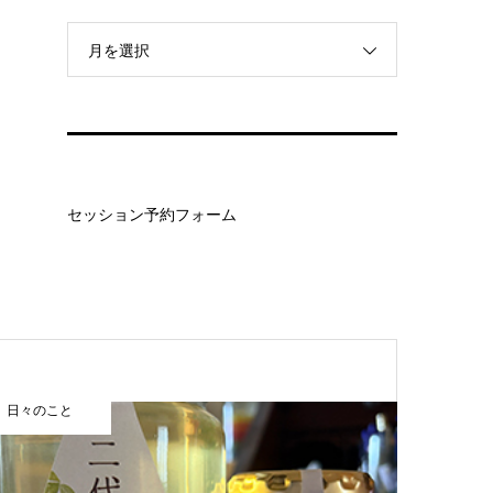
月を選択
セッション予約フォーム
日々のこと
まほうカレ