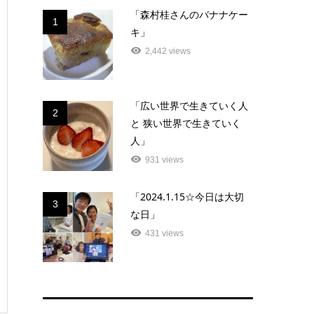
「森村桂さんのバナナケー
1
キ」
2,442 views
「広い世界で生きていく人
2
と 狭い世界で生きていく
人」
931 views
「2024.1.15☆今日は大切
3
な日」
431 views