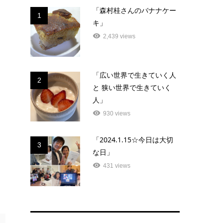
「森村桂さんのバナナケー
1
キ」
2,439 views
「広い世界で生きていく人
2
と 狭い世界で生きていく
人」
930 views
「2024.1.15☆今日は大切
3
な日」
431 views