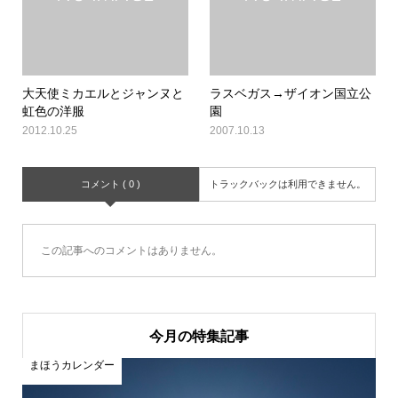
大天使ミカエルとジャンヌと
ラスベガス→ザイオン国立公
虹色の洋服
園
2012.10.25
2007.10.13
コメント ( 0 )
トラックバックは利用できません。
この記事へのコメントはありません。
今月の特集記事
まほうカレンダー
ま