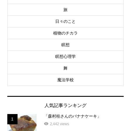
旅
日々のこと
植物のチカラ
瞑想
瞑想心理学
舞
魔法学校
人気記事ランキング
「森村桂さんのバナナケーキ」
1
2,442 views