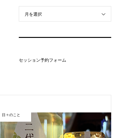
月を選択
セッション予約フォーム
日々のこと
まほうカレ