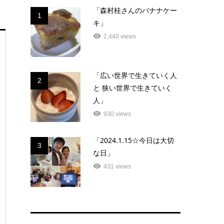
「森村桂さんのバナナケー
1
キ」
2,440 views
「広い世界で生きていく人
2
と 狭い世界で生きていく
人」
930 views
「2024.1.15☆今日は大切
3
な日」
431 views