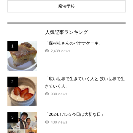
魔法学校
人気記事ランキング
「森村桂さんのバナナケーキ」
1
2,439 views
「広い世界で生きていく人と 狭い世界で生
2
きていく人」
930 views
「2024.1.15☆今日は大切な日」
3
430 views