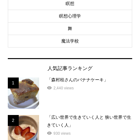
瞑想
瞑想心理学
舞
魔法学校
人気記事ランキング
「森村桂さんのバナナケーキ」
1
2,440 views
「広い世界で生きていく人と 狭い世界で生
2
きていく人」
930 views