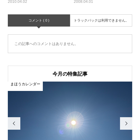
2010.04.02
2008.04.01
コメント ( 0 )
トラックバックは利用できません。
この記事へのコメントはありません。
今月の特集記事
まほうカレンダー
ま

