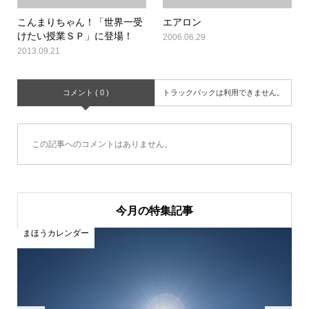
こんまりちゃん！「世界一受
エアロン
けたい授業ＳＰ」に登場！
2006.06.29
2013.09.21
コメント ( 0 )
トラックバックは利用できません。
この記事へのコメントはありません。
今月の特集記事
まほうカレンダー
ま