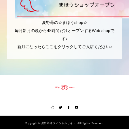
夏野苺の☆まほうshop☆
毎月新月の晩から48時間だけオープンするWeb shopで
す♪
新月になったらここをクリックしてご入店ください♪
Copyright ©
夏野苺オフィシャルサイト. All Rights Reserved.