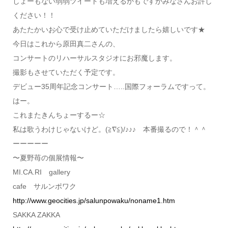
しょーもない弱弱ツイートも増えるかもですがみなさんお許し
ください！！
あたたかいお心で受け止めていただけましたら嬉しいです★
今日はこれから原田真二さんの、
コンサートのリハーサルスタジオにお邪魔します。
撮影もさせていただく予定です。
デビュー35周年記念コンサート…..国際フォーラムですって。
はー。
これまたきんちょーするー☆
私は歌うわけじゃないけど。(≧∇≦)/♪♪♪ 本番撮るので！＾＾
ーーーーー
〜夏野苺の個展情報〜
MI.CA.RI gallery
cafe サルンポワク
http://www.geocities.jp/salunpowaku/noname1.htm
SAKKA ZAKKA