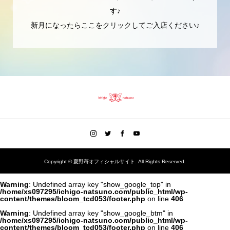
す♪
新月になったらここをクリックしてご入店ください♪
Copyright ©
夏野苺オフィシャルサイト. All Rights Reserved.
Warning
: Undefined array key "show_google_top" in
/home/xs097295/ichigo-natsuno.com/public_html/wp-
content/themes/bloom_tcd053/footer.php
on line
406
Warning
: Undefined array key "show_google_btm" in
/home/xs097295/ichigo-natsuno.com/public_html/wp-
content/themes/bloom_tcd053/footer.php
on line
406