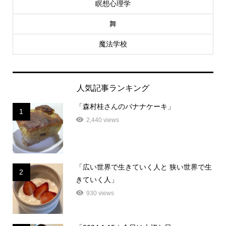
瞑想心理学
舞
魔法学校
人気記事ランキング
「森村桂さんのバナナケーキ」
1
2,440 views
「広い世界で生きていく人と 狭い世界で生
2
きていく人」
930 views