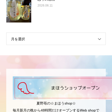
2026.06.11
月を選択
夏野苺の☆まほうshop☆
毎月新月の晩から48時間だけオープンするWeb shopで