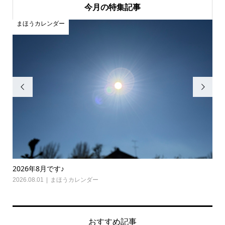
今月の特集記事
まほうカレンダー
ま


2026年8月です♪
20
2026.08.01
まほうカレンダー
202
おすすめ記事