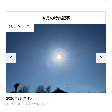
今月の特集記事
まほうカレンダー
ま


2026年8月です♪
20
2026.08.01
まほうカレンダー
202