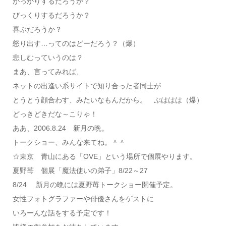
がっかりするだろうか？
びっくりするだろうか？
喜ぶだろうか？
怒り出す…ってのはどーだろう？（爆）
悲しむっていうのは？
まあ、言ってみれば、
ネットの出逢い系サイトで知り合った者同士が
とうとう顔合わす、みたいなもんだから。 ぶははは（爆）
どっきどきだな～こりゃ！
ああ、2006.8.24 新月の晩。
トークショー、みんな来てね。＾＾
☆東京 青山にある「OVE」という場所で個展やります。
夏野苺 個展「魔法使いの弟子」8/22～27
8/24 新月の晩には夏野苺トークショー開催予定。
女性フォトグラファーや俳優さんをゲストに
いろーんな話をする予定です！