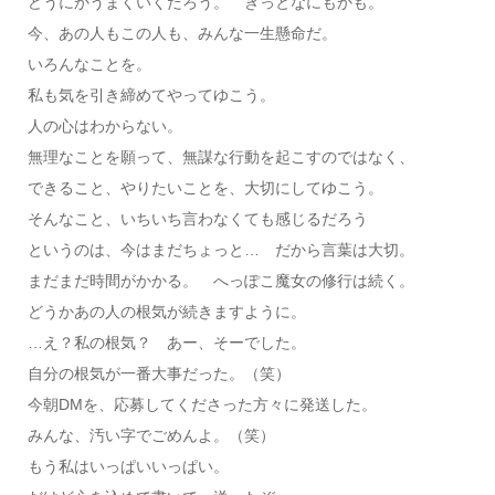
どうにかうまくいくだろう。 きっとなにもかも。
今、あの人もこの人も、みんな一生懸命だ。
いろんなことを。
私も気を引き締めてやってゆこう。
人の心はわからない。
無理なことを願って、無謀な行動を起こすのではなく、
できること、やりたいことを、大切にしてゆこう。
そんなこと、いちいち言わなくても感じるだろう
というのは、今はまだちょっと… だから言葉は大切。
まだまだ時間がかかる。 へっぽこ魔女の修行は続く。
どうかあの人の根気が続きますように。
…え？私の根気？ あー、そーでした。
自分の根気が一番大事だった。（笑）
今朝DMを、応募してくださった方々に発送した。
みんな、汚い字でごめんよ。（笑）
もう私はいっぱいいっぱい。