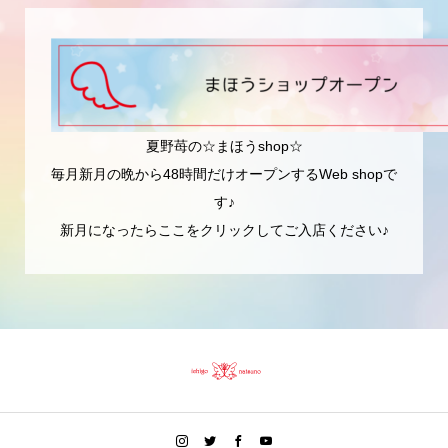
夏野苺の☆まほうshop☆
毎月新月の晩から48時間だけオープンするWeb shopで
す♪
新月になったらここをクリックしてご入店ください♪