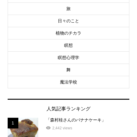
旅
日々のこと
植物のチカラ
瞑想
瞑想心理学
舞
魔法学校
人気記事ランキング
「森村桂さんのバナナケーキ」
1
2,442 views