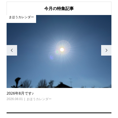
今月の特集記事
まほうカレンダー
ま


2026年8月です♪
20
2026.08.01
まほうカレンダー
202