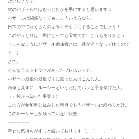
だいじょうぶ！
次のバザールではきっと何かを手にすると思います☆
バザールは関係なくても、こういう方なら、
日常の中でたくさんのキラキラを手にすることでしょう！
このやりとりは、私にとっても宝物です。どうもありがとう。
（こんなふうにバザール参加者とは、絆が深くなってゆくので
す…）
さて。
そんなラストドラマがあったブレスレッド。
バザール最後の最後で手に渡った人はこんな人。
画像も見ずに、ルーシーというだけでパッと手を挙げた人。
（←後から知った事実！）
この方が参加申し込みした時点でもうバザールは終わりかけ。
このルーシーしか残っていない状態……
ーーーーー
幸せな気持ちがずっと続いております゜。゜。゜。゜