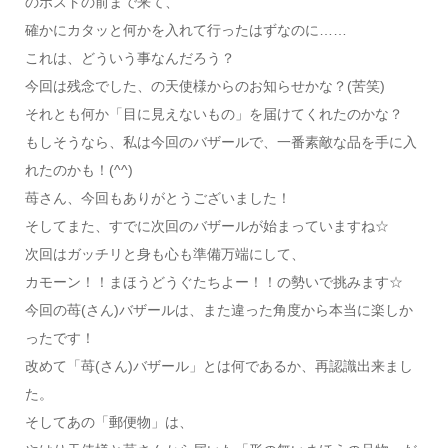
のポストの前まで来て、
確かにカタッと何かを入れて行ったはずなのに……
これは、どういう事なんだろう？
今回は残念でした、の天使様からのお知らせかな？(苦笑)
それとも何か「目に見えないもの」を届けてくれたのかな？
もしそうなら、私は今回のバザールで、一番素敵な品を手に入
れたのかも！(^^)
苺さん、今回もありがとうございました！
そしてまた、すでに次回のバザールが始まっていますね☆
次回はガッチリと身も心も準備万端にして、
カモーン！！まほうどうぐたちよー！！の勢いで挑みます☆
今回の苺(さん)バザールは、また違った角度から本当に楽しか
ったです！
改めて「苺(さん)バザール」とは何であるか、再認識出来まし
た。
そしてあの「郵便物」は、