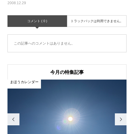
2008.12.29
コメント ( 0 )
トラックバックは利用できません。
この記事へのコメントはありません。
今月の特集記事
まほうカレンダー
ま

