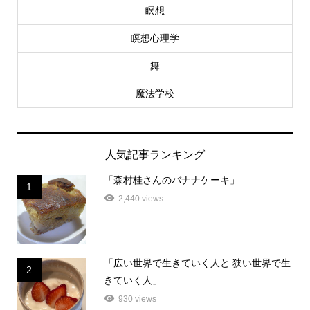
瞑想
瞑想心理学
舞
魔法学校
人気記事ランキング
「森村桂さんのバナナケーキ」
1
2,440 views
「広い世界で生きていく人と 狭い世界で生
2
きていく人」
930 views