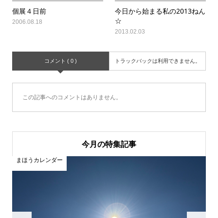
個展４日前
今日から始まる私の2013ねん
☆
2006.08.18
2013.02.03
コメント ( 0 )
トラックバックは利用できません。
この記事へのコメントはありません。
今月の特集記事
まほうカレンダー
ま