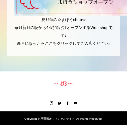
夏野苺の☆まほうshop☆
毎月新月の晩から48時間だけオープンするWeb shopで
す♪
新月になったらここをクリックしてご入店ください♪
Copyright ©
夏野苺オフィシャルサイト. All Rights Reserved.