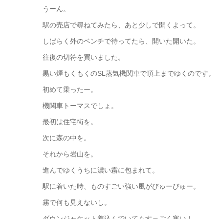
うーん。
駅の売店で尋ねてみたら、あと少しで開くよって。
しばらく外のベンチで待ってたら、開いた開いた。
往復の切符を買いました。
黒い煙もくもくのSL蒸気機関車で頂上までゆくのです。
初めて乗ったー。
機関車トーマスでしょ。
最初は住宅街を。
次に森の中を。
それから岩山を。
進んでゆくうちに濃い霧に包まれて。
駅に着いた時、ものすごい強い風がびゅーびゅー。
霧で何も見えないし。
ダウンジャケット着込んでいてもすっごく寒い！