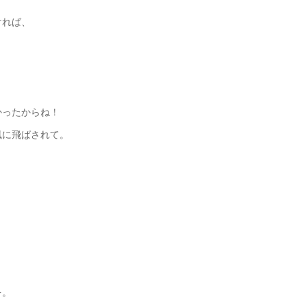
ければ、
かったからね！
風に飛ばされて。
を。