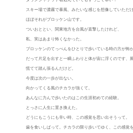
スキー場で濃霧で暴風、みたいな感じを想像していただ
ほぼそれがブロッケン山です。
ついおととい、関東地方を台風が直撃したけれど、
私、実はあまり怖くなかった。
ブロッケンのてっぺんをひとりで歩いている時の方が怖
だって片足を出すと一瞬ふわりと体が宙に浮くのです、
慌てて踏ん張るんだけど。
今度は次の一歩が出ない。
向かってくる風のチカラが強くて。
あんなに力んで歩いたのはこの生涯初めての経験。
とっさに人生に置き換えた。
どうにもこうにも辛い時、この感覚を思い出そうって。
歯を食いしばって。チカラの限り歩いてゆく、この感覚