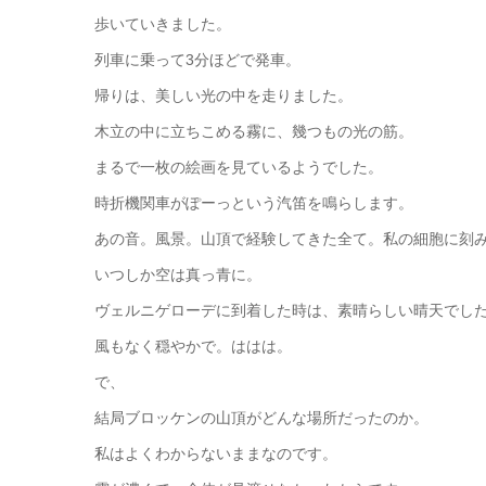
歩いていきました。
列車に乗って3分ほどで発車。
帰りは、美しい光の中を走りました。
木立の中に立ちこめる霧に、幾つもの光の筋。
まるで一枚の絵画を見ているようでした。
時折機関車がぽーっという汽笛を鳴らします。
あの音。風景。山頂で経験してきた全て。私の細胞に刻
いつしか空は真っ青に。
ヴェルニゲローデに到着した時は、素晴らしい晴天でし
風もなく穏やかで。ははは。
で、
結局ブロッケンの山頂がどんな場所だったのか。
私はよくわからないままなのです。