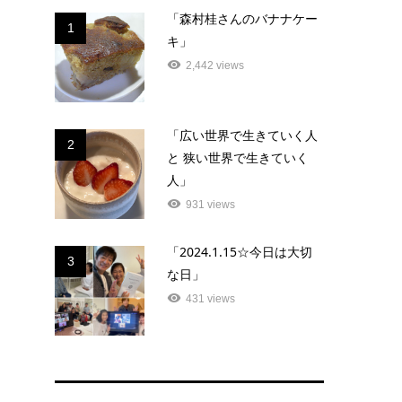
「森村桂さんのバナナケー
1
キ」
2,442 views
「広い世界で生きていく人
2
と 狭い世界で生きていく
人」
931 views
「2024.1.15☆今日は大切
3
な日」
431 views