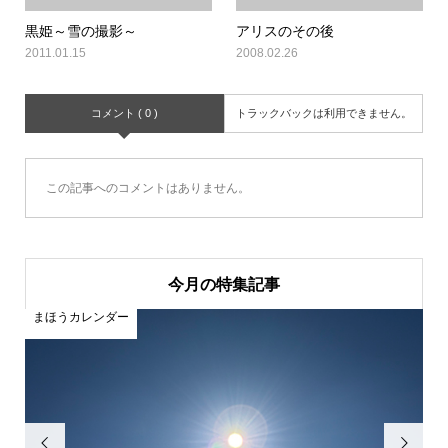
黒姫～雪の撮影～
アリスのその後
2011.01.15
2008.02.26
コメント ( 0 )
トラックバックは利用できません。
この記事へのコメントはありません。
今月の特集記事
ンダー
まほうカレンダー

