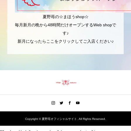
夏野苺の☆まほうshop☆
毎月新月の晩から48時間だけオープンするWeb shopで
す♪
新月になったらここをクリックしてご入店ください♪
Copyright ©
夏野苺オフィシャルサイト. All Rights Reserved.