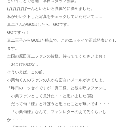
ということで急遽、本日スタッフ会議。
ばばばばばーんといろいろ具体的に決めました。
私がセレクトした写真をチェックしていただいて……
真二さんがGO出したら、GOです。
GOですっ！
真二王子からGO出た時点で、このエッセイで正式発表いたし
ます。
全国の原田真二ファンの皆様、待っててくださいよお！
（おまけのはなし）
そういえば、この前、
小栗旬くんのファンの人から面白いメールがきてたよ。
「昨日のエッセイですが「真二様」と彼を呼ぶファンに
小栗ファンとして負けた・・と思いました(笑)
だって旬「様」と呼ぼうと思ったことが無いです・・・
「小栗旬様」なんて、ファンレターのあて先くらいし
か・・・