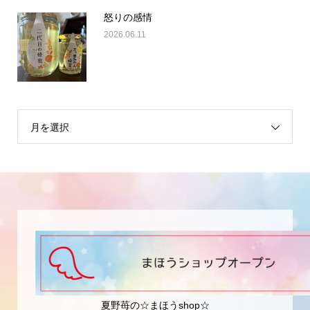
怒りの感情
2026.06.11
月を選択
夏野苺の☆まほうshop☆