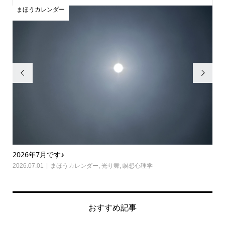
まほうカレンダー


2026年7月です♪
怒
2026.07.01
まほうカレンダー
,
光り舞
,
瞑想心理学
202
おすすめ記事