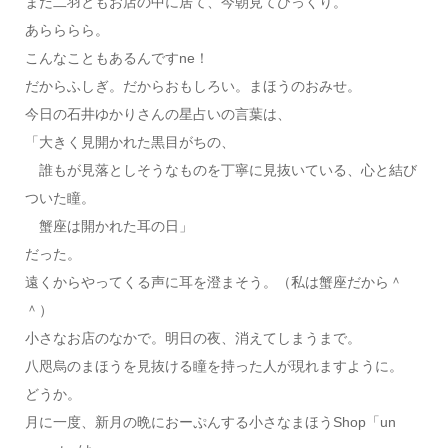
まだ二羽ともお店の中に居て、今朝見てびっくり。
あらららら。
こんなこともあるんですne！
だからふしぎ。だからおもしろい。まほうのおみせ。
今日の石井ゆかりさんの星占いの言葉は、
「大きく見開かれた黒目がちの、
誰もが見落としそうなものを丁寧に見抜いている、心と結び
ついた瞳。
蟹座は開かれた耳の日」
だった。
遠くからやってくる声に耳を澄まそう。（私は蟹座だから＾
＾）
小さなお店のなかで。明日の夜、消えてしまうまで。
八咫烏のまほうを見抜ける瞳を持った人が現れますように。
どうか。
月に一度、新月の晩におーぷんする小さなまほうShop「un