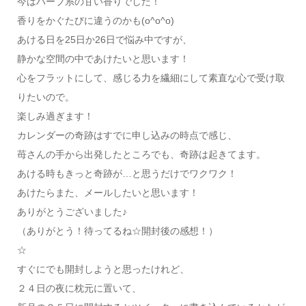
今はハーブ系の甘い香りでした！
香りをかぐたびに違うのかも(o^o^o)
あける日を25日か26日で悩み中ですが、
静かな空間の中であけたいと思います！
心をフラットにして、感じる力を繊細にして素直な心で受け取
りたいので。
楽しみ過ぎます！
カレンダーの奇跡はすでに申し込みの時点で感じ、
苺さんの手から出発したところでも、奇跡は起きてます。
あける時もきっと奇跡が…と思うだけでワクワク！
あけたらまた、メールしたいと思います！
ありがとうございました♪
（ありがとう！待ってるね☆開封後の感想！）
☆
すぐにでも開封しようと思ったけれど、
２４日の夜に枕元に置いて、