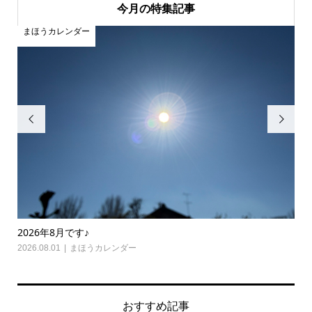
今月の特集記事
まほうカレンダー
ま


2026年8月です♪
20
2026.08.01
まほうカレンダー
202
おすすめ記事