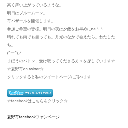
高く舞い上がっているような。
明日はブルームーン。
苺バザールを開催します。
参加ご希望の皆様。明日の夜は夕飯をお早めにne＾＾
晴れても雨でも曇っても。月光のなかで会えたら。わたした
ち。
(^ー^)ノ
まほうのバトン、受け取ってくださる方々を探しています☆
☆夏野苺on twitter☆
クリックすると私のツイートページに飛べます
↓
☆facebookはこちらをクリック☆
↓
夏野苺facebookファンページ