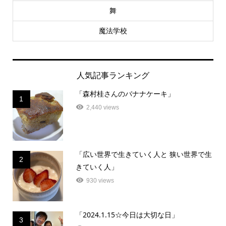
舞
魔法学校
人気記事ランキング
「森村桂さんのバナナケーキ」
1
2,440 views
「広い世界で生きていく人と 狭い世界で生
2
きていく人」
930 views
「2024.1.15☆今日は大切な日」
3