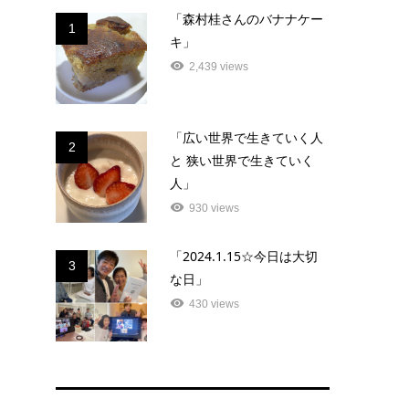
「森村桂さんのバナナケー
1
キ」
2,439 views
「広い世界で生きていく人
2
と 狭い世界で生きていく
人」
930 views
「2024.1.15☆今日は大切
3
な日」
430 views