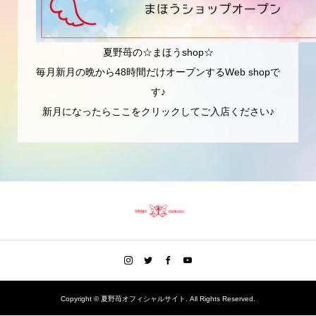
夏野苺の☆まほうshop☆
毎月新月の晩から48時間だけオープンするWeb shopで
す♪
新月になったらここをクリックしてご入店ください♪
Copyright ©
夏野苺オフィシャルサイト. All Rights Reserved.