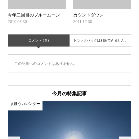
今年二回目のブルームーン
カウントダウン
2010.03.30
2011.12.30
コメント ( 0 )
トラックバックは利用できません。
この記事へのコメントはありません。
今月の特集記事
まほうカレンダー
ま