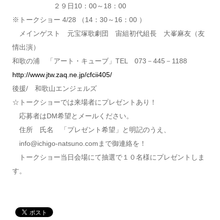
２９日10：00～18：00
※トークショー 4/28 （14：30～16：00 ）
メインゲスト 元宝塚歌劇団 宙組初代組長 大峯麻友（友
情出演）
和歌の浦 「アート・キューブ」TEL 073－445－1188
http://www.jtw.zaq.ne.jp/cfcii405/
後援/ 和歌山エンジェルズ
☆トークショーでは来場者にプレゼントあり！
応募者はDM希望とメールください。
住所 氏名 「プレゼント希望」と明記のうえ、
info@ichigo-natsuno.comまで御連絡を！
トークショー当日会場にて抽選で１０名様にプレゼントしま
す。