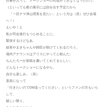
仕事が入って、トークショーの司会ができなくなったので、
（といっても夜の展示には顔を出す予定だから
「一目ナマ津山理美を見たい」という方は（笑）ぜひ会場
へ！）
えいや！と
私が司会進行もつとめることに。
緊張するけどなあ、
組長やまきちゃんや師匠が助けてくれるだろう。
場内アナウンスはアリスにやってと頼んだ。
ちんたろーが原稿を書いてくれてるらしい。
どんなトークショーになるやら。
自分も楽しみ。（笑）
直前になって
「行きたいのでDM送ってください」というファンの方もいら
して、
嬉しい限り。