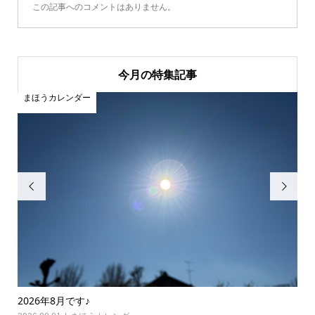
この記事へのコメントはありません。
今月の特集記事
まほうカレンダー
ま


2026年8月です♪
20